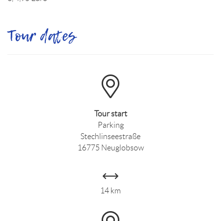
Tour dates
Tour start
Parking
Stechlinseestraße
16775 Neuglobsow
14 km