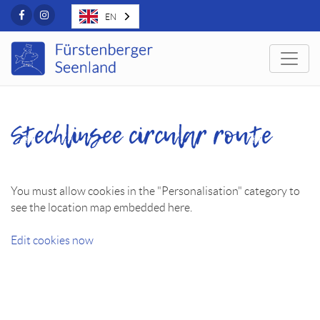
Facebook
Instagram
EN
Togg
Stechlinsee circular route
You must allow cookies in the "Personalisation" category to
see the location map embedded here.
Edit cookies now