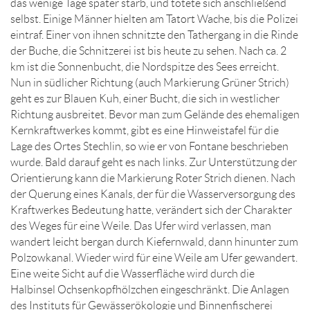
das wenige Tage später starb, und tötete sich anschließend
selbst. Einige Männer hielten am Tatort Wache, bis die Polizei
eintraf. Einer von ihnen schnitzte den Tathergang in die Rinde
der Buche, die Schnitzerei ist bis heute zu sehen. Nach ca. 2
km ist die Sonnenbucht, die Nordspitze des Sees erreicht.
Nun in südlicher Richtung (auch Markierung Grüner Strich)
geht es zur Blauen Kuh, einer Bucht, die sich in westlicher
Richtung ausbreitet. Bevor man zum Gelände des ehemaligen
Kernkraftwerkes kommt, gibt es eine Hinweistafel für die
Lage des Ortes Stechlin, so wie er von Fontane beschrieben
wurde. Bald darauf geht es nach links. Zur Unterstützung der
Orientierung kann die Markierung Roter Strich dienen. Nach
der Querung eines Kanals, der für die Wasserversorgung des
Kraftwerkes Bedeutung hatte, verändert sich der Charakter
des Weges für eine Weile. Das Ufer wird verlassen, man
wandert leicht bergan durch Kiefernwald, dann hinunter zum
Polzowkanal. Wieder wird für eine Weile am Ufer gewandert.
Eine weite Sicht auf die Wasserfläche wird durch die
Halbinsel Ochsenkopfhölzchen eingeschränkt. Die Anlagen
des Instituts für Gewässerökologie und Binnenfischerei