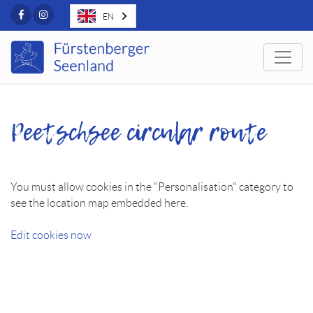
Facebook
Instagram
EN
Togg
Peetschsee circular route
You must allow cookies in the "Personalisation" category to
see the location map embedded here.
Edit cookies now