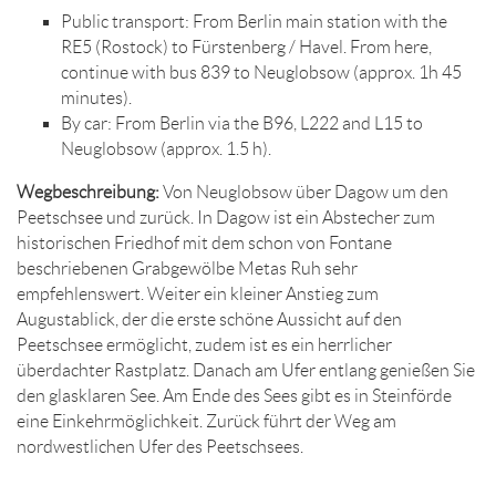
Public transport: From Berlin main station with the
RE5 (Rostock) to Fürstenberg / Havel. From here,
continue with bus 839 to Neuglobsow (approx. 1h 45
minutes).
By car: From Berlin via the B96, L222 and L15 to
Neuglobsow (approx. 1.5 h).
Wegbeschreibung:
Von Neuglobsow über Dagow um den
Peetschsee und zurück. In Dagow ist ein Abstecher zum
historischen Friedhof mit dem schon von Fontane
beschriebenen Grabgewölbe Metas Ruh sehr
empfehlenswert. Weiter ein kleiner Anstieg zum
Augustablick, der die erste schöne Aussicht auf den
Peetschsee ermöglicht, zudem ist es ein herrlicher
überdachter Rastplatz. Danach am Ufer entlang genießen Sie
den glasklaren See. Am Ende des Sees gibt es in Steinförde
eine Einkehrmöglichkeit. Zurück führt der Weg am
nordwestlichen Ufer des Peetschsees.