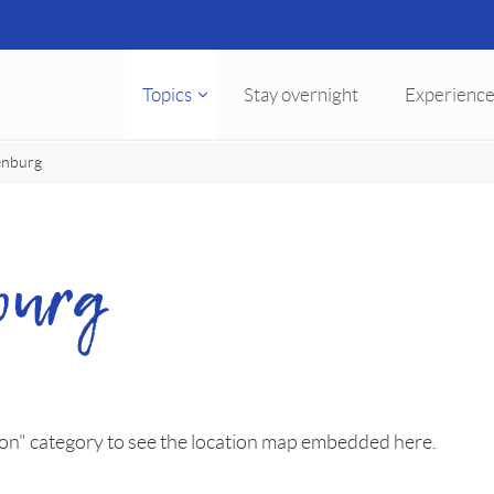
Topics
Stay overnight
Experience
enburg
burg
ion" category to see the location map embedded here.