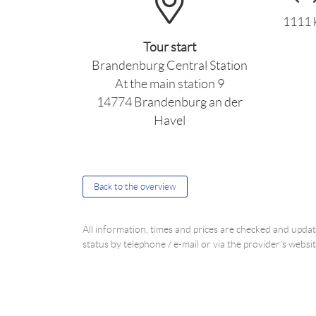
1111
Tour start
Brandenburg Central Station
At the main station 9
14774 Brandenburg an der
Havel
Back to the overview
All information, times and prices are checked and upd
status by telephone / e-mail or via the provider's websit