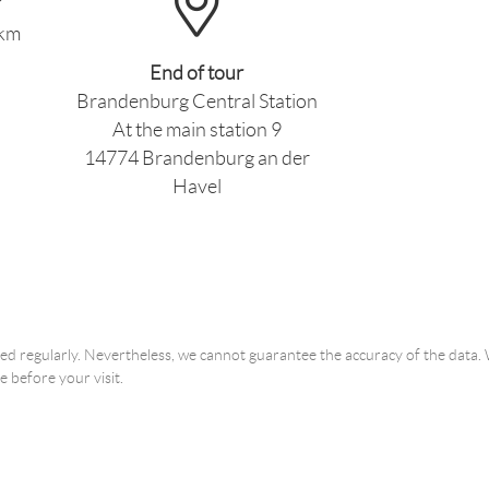
 km
End of tour
Brandenburg Central Station
At the main station 9
14774 Brandenburg an der
Havel
ated regularly. Nevertheless, we cannot guarantee the accuracy of the dat
e before your visit.