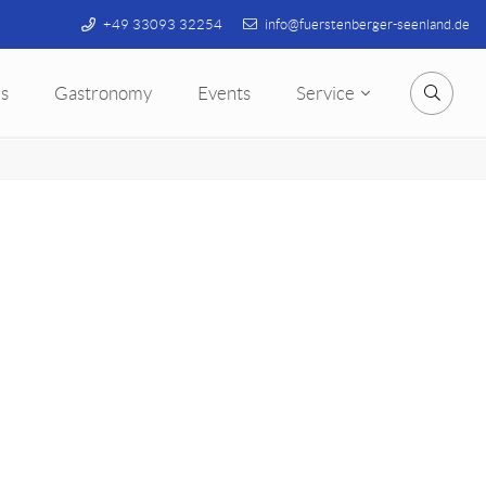
+49 33093 32254
info@fuerstenberger-seenland.de
s
Gastronomy
Events
Service
Searc