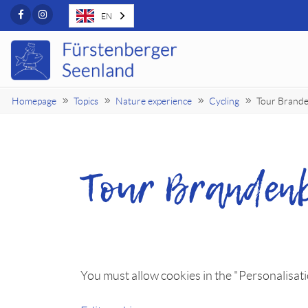
Facebook
Instagram
EN
Homepage
Topics
Nature experience
Cycling
Tour Brand
Tour Branden
You must allow cookies in the "Personalisat