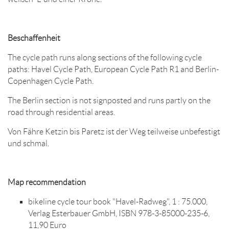
Beschaffenheit
The cycle path runs along sections of the following cycle
paths: Havel Cycle Path, European Cycle Path R1 and Berlin-
Copenhagen Cycle Path.
The Berlin section is not signposted and runs partly on the
road through residential areas.
Von Fähre Ketzin bis Paretz ist der Weg teilweise unbefestigt
und schmal.
Map recommendation
bikeline cycle tour book "Havel-Radweg", 1 : 75.000,
Verlag Esterbauer GmbH, ISBN 978-3-85000-235-6,
11,90 Euro