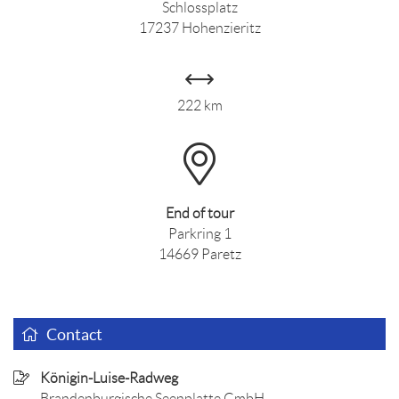
Schlossplatz
17237 Hohenzieritz
222 km
End of tour
Parkring 1
14669 Paretz
Contact
Königin-Luise-Radweg
Brandenburgische Seenplatte GmbH