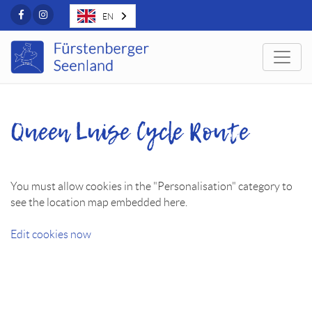
Facebook
Instagram
EN
Togg
Queen Luise Cycle Route
You must allow cookies in the "Personalisation" category to
see the location map embedded here.
Edit cookies now